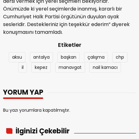
dersi vermek için yerel seçimleri bekliyorlar.
Önümüzde ki yerel seçimlerde inanmış, kararlı bir
Cumhuriyet Halk Partisi örgütünün duyulan ayak
sesleridir. Destekleriniz için teşekkür ederim” diyerek
konuşmasını tamamladı.
Etiketler
aksu
antalya
başkan
çalışma
chp
il
kepez
manavgat
nail kamacı
YORUM YAP
Bu yazı yorumlara kapatılmıştır.
İlginizi Çekebilir