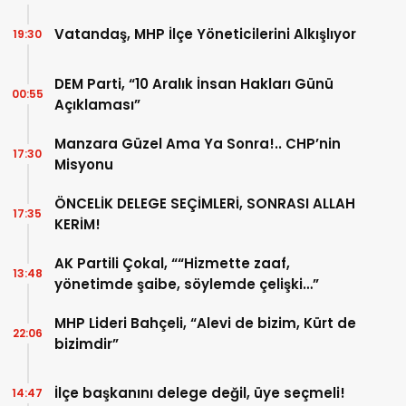
Vatandaş, MHP İlçe Yöneticilerini Alkışlıyor
19:30
DEM Parti, “10 Aralık İnsan Hakları Günü
00:55
Açıklaması”
Manzara Güzel Ama Ya Sonra!.. CHP’nin
17:30
Misyonu
ÖNCELİK DELEGE SEÇİMLERİ, SONRASI ALLAH
17:35
KERİM!
AK Partili Çokal, ““Hizmette zaaf,
13:48
yönetimde şaibe, söylemde çelişki…”
MHP Lideri Bahçeli, “Alevi de bizim, Kürt de
22:06
bizimdir”
İlçe başkanını delege değil, üye seçmeli!
14:47