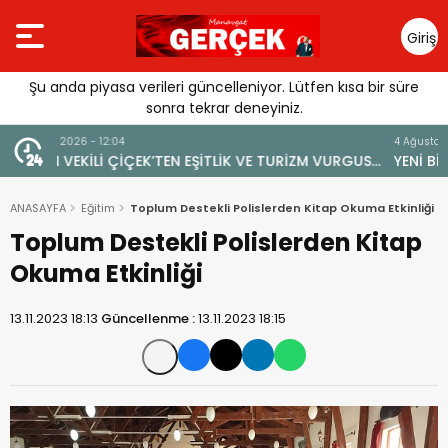
Giriş
Yap
Şu anda piyasa verileri güncelleniyor. Lütfen kısa bir süre
sonra tekrar deneyiniz.
4 Ağustos 2026 - 19:47
URGUSU:
YENİ BİR DİN: SOSYAL MEDYA
MELİ”
ANASAYFA
Eğitim
Toplum Destekli Polislerden Kitap Okuma Etkinliği
Toplum Destekli Polislerden Kitap
Okuma Etkinliği
13.11.2023 18:13
Güncellenme :
13.11.2023 18:15