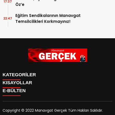
17:37
Öz’e
Eğitim Sendikalarının Manavgat
22:47
Temsilcilikleri Korkmayınız!
KATEGORİLER
KISAYOLLAR
Siyaset
E-BÜLTEN
Eğitim
Güncel
Asayiş
Yazarlar
Copyright © 2022 Manavgat Gerçek Tüm Hakları Saklıdır.
Ekonomi