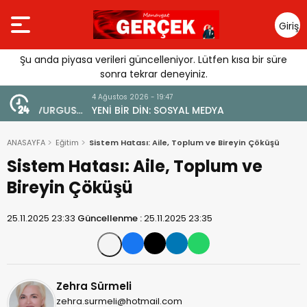
Giriş
Yap
Şu anda piyasa verileri güncelleniyor. Lütfen kısa bir süre
sonra tekrar deneyiniz.
4 Ağustos 2026 - 19:47
URGUSU:
YENİ BİR DİN: SOSYAL MEDYA
MELİ”
ANASAYFA
Eğitim
Sistem Hatası: Aile, Toplum ve Bireyin Çöküşü
Sistem Hatası: Aile, Toplum ve
Bireyin Çöküşü
25.11.2025 23:33
Güncellenme :
25.11.2025 23:35
Zehra Sürmeli
zehra.surmeli@hotmail.com