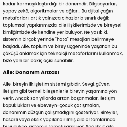
kadar karmaşıklaştırdığı bir dönemdir. Bilgisayarlar,
yapay zekâ, algoritmalar ve ağlar... Bu dijital çağın
metaforları, artık yalnızca cihazlarla sınırlı değil;
toplumsal yapılarımızda, aile ilişkilerimizde ve bireysel
kimliğimizde de kendine yer buluyor. Ne yazık ki,
sistemin birçok yerinde "hata" mesajları belirmeye
başladı. Aile, toplum ve birey üçgeninde yaşanan bu
çöküşü anlamak için teknoloji metaforlarını kullanmak,
bize yeni bir bakış açısı sunabilir.
Aile: Donanım Arızası
Aile, bireyin ilk işletim sistemi gibidir. Sevgi, güven,
iletişim gibi temel bileşenlerle bireyin yaşamına yön
verir. Ancak son yıllarda artan boşanmalar, iletişim
kopuklukları ve ebeveyn-çocuk çatışmaları,
donanımın düzgün çalışmadığını gösteriyor. Bireyler,
hasarlı veya eksik yapılandırılmış aile ortamlarında
büyüdükçe, sistemin temeli sarsılıyor. Sağlıksız aile