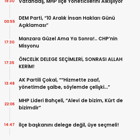
Vatandaş, MHP İlçe Yöneticilerini Alkışlıyor
19:30
DEM Parti, “10 Aralık İnsan Hakları Günü
00:55
Açıklaması”
Manzara Güzel Ama Ya Sonra!.. CHP’nin
17:30
Misyonu
ÖNCELİK DELEGE SEÇİMLERİ, SONRASI ALLAH
17:35
KERİM!
AK Partili Çokal, ““Hizmette zaaf,
13:48
yönetimde şaibe, söylemde çelişki…”
MHP Lideri Bahçeli, “Alevi de bizim, Kürt de
22:06
bizimdir”
İlçe başkanını delege değil, üye seçmeli!
14:47