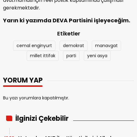
avutmaması için reel politik kapsamında çalışması
gerekmektedir.
Yarın ki yazımda DEVA Partisini işleyeceğim.
Etiketler
cemal enginyurt
demokrat
manavgat
millet ittifak
parti
yeni asya
YORUM YAP
Bu yazı yorumlara kapatılmıştır.
İlginizi Çekebilir