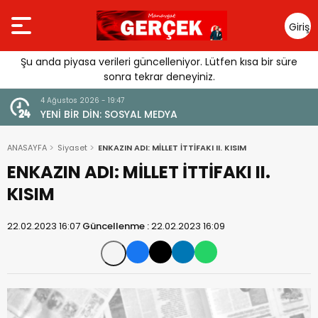
Giriş
Yap
Şu anda piyasa verileri güncelleniyor. Lütfen kısa bir süre
sonra tekrar deneyiniz.
4 Ağustos 2026 - 19:47
URGUSU:
YENİ BİR DİN: SOSYAL MEDYA
MELİ”
ANASAYFA
Siyaset
ENKAZIN ADI: MİLLET İTTİFAKI II. KISIM
ENKAZIN ADI: MİLLET İTTİFAKI II.
KISIM
22.02.2023 16:07
Güncellenme :
22.02.2023 16:09