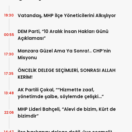
Vatandaş, MHP İlçe Yöneticilerini Alkışlıyor
19:30
DEM Parti, “10 Aralık İnsan Hakları Günü
00:55
Açıklaması”
Manzara Güzel Ama Ya Sonra!.. CHP’nin
17:30
Misyonu
ÖNCELİK DELEGE SEÇİMLERİ, SONRASI ALLAH
17:35
KERİM!
AK Partili Çokal, ““Hizmette zaaf,
13:48
yönetimde şaibe, söylemde çelişki…”
MHP Lideri Bahçeli, “Alevi de bizim, Kürt de
22:06
bizimdir”
14:47