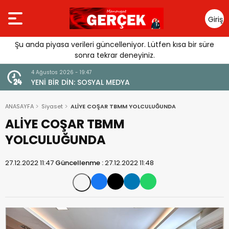
Giriş
Yap
Şu anda piyasa verileri güncelleniyor. Lütfen kısa bir süre
sonra tekrar deneyiniz.
4 Ağustos 2026 - 19:47
URGUSU:
YENİ BİR DİN: SOSYAL MEDYA
MELİ”
ANASAYFA
Siyaset
ALİYE COŞAR TBMM YOLCULUĞUNDA
ALİYE COŞAR TBMM
YOLCULUĞUNDA
27.12.2022 11:47
Güncellenme :
27.12.2022 11:48