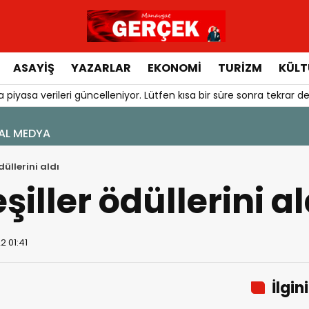
ASAYIŞ
YAZARLAR
EKONOMI
TURIZM
KÜLT
 piyasa verileri güncelleniyor. Lütfen kısa bir süre sonra tekrar de
düllerini aldı
şiller ödüllerini al
2 01:41
İlgin