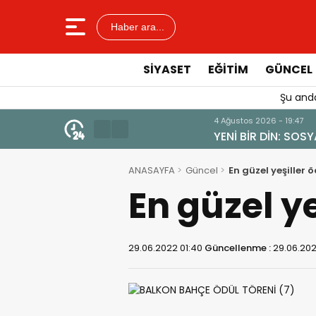
Haber ara...
SIYASET
EĞITIM
GÜNCEL
Şu anda
4 Ağustos 2026 - 19:47
YENİ BİR DİN: SOSYAL MEDYA
ANASAYFA
Güncel
En güzel yeşiller ö
En güzel ye
29.06.2022 01:40
Güncellenme :
29.06.202