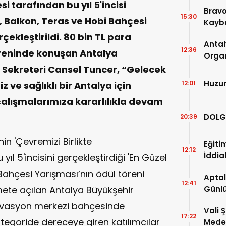
i tarafından bu yıl 5'incisi
Bravo
15:30
 Balkon, Teras ve Hobi Bahçesi
Kaybe
çekleştirildi. 80 bin TL para
Antal
12:36
öreninde konuşan Antalya
Organ
Son 2
 Sekreteri Cansel Tuncer, “
Gelecek
Açıkl
Huzu
12:01
iz ve sağlıklı bir Antalya için
alışmalarımıza kararlılıkla devam
DOLG
20:39
in 'Çevremizi Birlikte
Eğiti
12:12
İddia
 yıl 5'incisini gerçekleştirdiği 'En Güzel
Bahçesi Yarışması’nın ödül töreni
Aptal
12:41
zmete açılan Antalya Büyükşehir
Günlü
novasyon merkezi bahçesinde
Vali 
17:22
tegoride dereceye giren katılımcılar
Meden