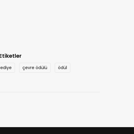
Etiketler
lediye
çevre ödülü
ödül