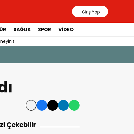
Giriş Yap
ÜR
SAĞLIK
SPOR
VIDEO
neyiniz.
31 Temmuz 20
Manavgat 
dı
izi Çekebilir