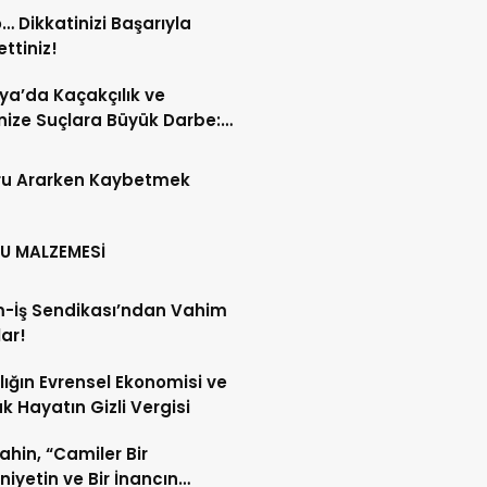
… Dikkatinizi Başarıyla
ttiniz!
ya’da Kaçakçılık ve
ize Suçlara Büyük Darbe:
 Haftanın Bilançosu
andı!
ru Ararken Kaybetmek
U MALZEMESİ
m-İş Sendikası’ndan Vahim
lar!
lığın Evrensel Ekonomisi ve
k Hayatın Gizli Vergisi
Şahin, “Camiler Bir
iyetin ve Bir İnancın