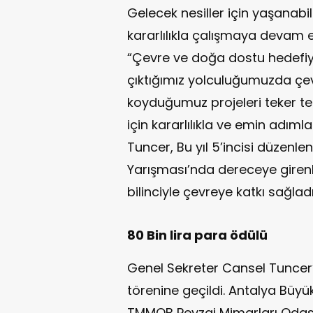
Gelecek nesiller için yaşanabili
kararlılıkla çalışmaya devam 
“Çevre ve doğa dostu hedefi
çıktığımız yolculuğumuzda çev
koyduğumuz projeleri teker te
için kararlılıkla ve emin adımla
Tuncer, Bu yıl 5’incisi düzenl
Yarışması’nda dereceye girenl
bilinciyle çevreye katkı sağladık
80 Bin lira para ödülü
Genel Sekreter Cansel Tuncer
törenine geçildi. Antalya Büyük
TMMOB Peyzaj Mimarları Odası