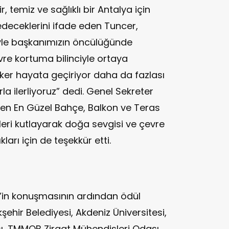
r, temiz ve sağlıklı bir Antalya için
edeceklerini ifade eden Tuncer,
yle başkanımızın öncülüğünde
re kortuma bilinciyle ortaya
ker hayata geçiriyor daha da fazlası
rla ilerliyoruz” dedi. Genel Sekreter
enen En Güzel Bahçe, Balkon ve Teras
eri kutlayarak doğa sevgisi ve çevre
ları için de teşekkür etti.
’in konuşmasının ardından ödül
şehir Belediyesi, Akdeniz Üniversitesi,
, TMMOB Ziraat Mühendisleri Odası,