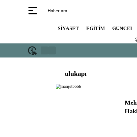
Haber ara...
SIYASET
EĞITIM
GÜNCEL
Ş
ulukapı
Mehm
Hak