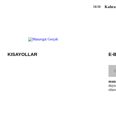
Kahra
14:54
KISAYOLLAR
E-
mana
duyu
olur