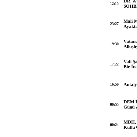
DR. 
12:15
SOHB
Mali M
23:27
Ayakt
Vatand
19:30
Alkışl
Vali Ş
17:22
Bir İn
Antaly
16:56
DEM Pa
00:55
Günü 
MDH, 
00:24
Kutlu 