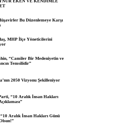
AYNUR EKEN VE KENDİMLE
ET
üşavirler Bu Düzenlemeye Karşı
a
aş, MHP İlçe Yöneticilerini
ıyor
ahin, “Camiler Bir Medeniyetin ve
ancın Temsilidir”
a’nın 2050 Vizyonu Şekilleniyor
rti, “10 Aralık İnsan Hakları
Açıklaması”
“10 Aralık İnsan Hakları Günü
Olsun!”