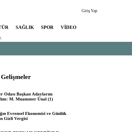
Giriş Yap
TÜR
SAĞLIK
SPOR
VIDEO
z.
 Gelişmeler
er Odası Başkan Adaylarını
alım: M. Muammer Ünal (1)
ığın Evrensel Ekonomisi ve Günlük
n Gizli Vergisi