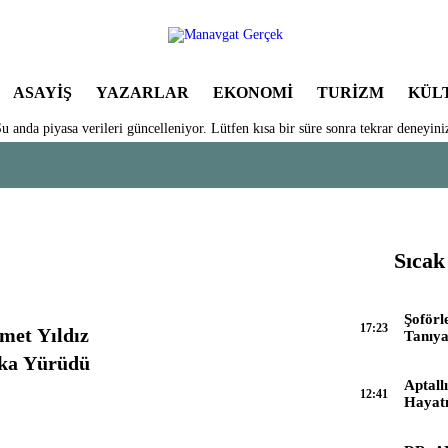
ASAYIŞ
YAZARLAR
EKONOMI
TURIZM
KÜL
u anda piyasa verileri güncelleniyor. Lütfen kısa bir süre sonra tekrar deneyini
Sıcak
Şoförl
17:23
et Yıldız
Tanıy
ka Yürüdü
Aptall
12:41
Hayatı