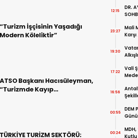
DR. A
12:15
SOHB
“Turizm İşçisinin Yaşadığı
Mali 
23:27
Modern Köleliktir”
Karşı
Vatan
19:30
Alkışl
Vali 
17:22
Meden
ATSO Başkanı Hacısüleyman,
Temsi
“Turizmde Kayıp
Antal
16:56
Şekil
Beklenmiyor”
DEM P
00:55
Günü
MDH, 
00:24
TÜRKİYE TURİZM SEKTÖRÜ:
Kutlu