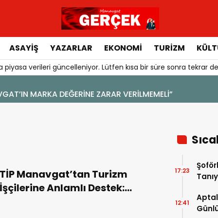
ASAYIŞ
YAZARLAR
EKONOMI
TURIZM
KÜLT
 piyasa verileri güncelleniyor. Lütfen kısa bir süre sonra tekrar de
Sıca
Şoför
17:23
TİP Manavgat’tan Turizm
Tanıy
İşçilerine Anlamlı Destek:
Aptal
“Sömürü Düzenine Karşı
12:41
Günlü
Örgütlenme Çağrısı”