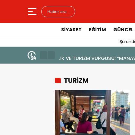
Haber ara...
SIYASET
EĞITIM
GÜNCEL
Şu anda
4 Ağustos 2026 - 19:47
YENİ BİR DİN: SOSYAL MEDYA
TURİZM