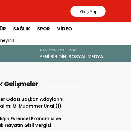
Giriş Yap
ÜR
SAĞLIK
SPOR
VIDEO
neyiniz.
31 Temmuz 20
Manavgat 
k Gelişmeler
ler Odası Başkan Adaylarını
alım: M. Muammer Ünal (1)
lığın Evrensel Ekonomisi ve
k Hayatın Gizli Vergisi