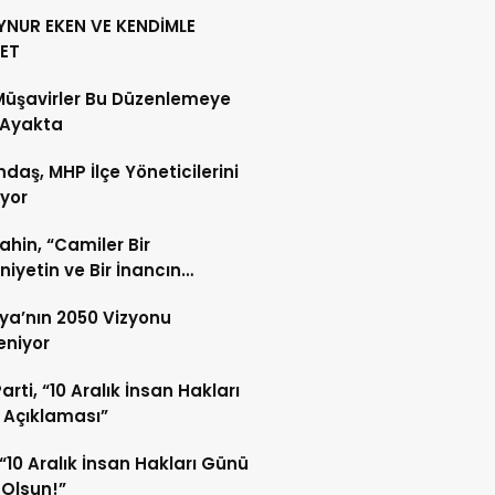
YNUR EKEN VE KENDİMLE
ET
Müşavirler Bu Düzenlemeye
 Ayakta
daş, MHP İlçe Yöneticilerini
ıyor
Şahin, “Camiler Bir
iyetin ve Bir İnancın
lidir”
ya’nın 2050 Vizyonu
leniyor
arti, “10 Aralık İnsan Hakları
 Açıklaması”
“10 Aralık İnsan Hakları Günü
 Olsun!”