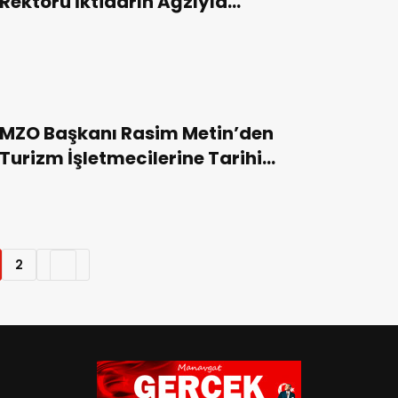
Rektörü İktidarın Ağzıyla
Konuşuyor”
MZO Başkanı Rasim Metin’den
Turizm İşletmecilerine Tarihi
Çağrı!
2