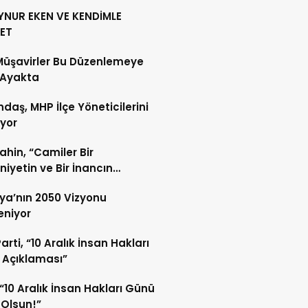
YNUR EKEN VE KENDİMLE
ET
Müşavirler Bu Düzenlemeye
 Ayakta
daş, MHP İlçe Yöneticilerini
ıyor
Şahin, “Camiler Bir
iyetin ve Bir İnancın
lidir”
ya’nın 2050 Vizyonu
leniyor
arti, “10 Aralık İnsan Hakları
 Açıklaması”
“10 Aralık İnsan Hakları Günü
 Olsun!”