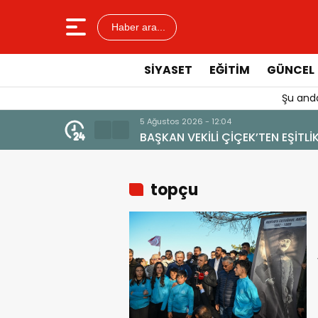
Haber ara...
SIYASET
EĞITIM
GÜNCEL
Şu anda
4 Ağustos 202
ARAR VERİLMEMELİ”
YENİ BİR 
topçu