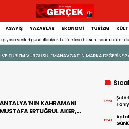
ASAYIŞ
YAZARLAR
EKONOMI
TURIZM
KÜLT
 piyasa verileri güncelleniyor. Lütfen kısa bir süre sonra tekrar de
6 - 19:47
DİN: SOSYAL MEDYA
Sıca
Şoför
17:23
ANTALYA’NIN KAHRAMANI
Tanıy
MUSTAFA ERTUĞRUL AKER,
Aptal
KEMER’DE ANILDI
12:41
Günlü