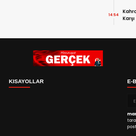
Kahr
14:54
Karşı
KISAYOLLAR
E-
man
tara
post