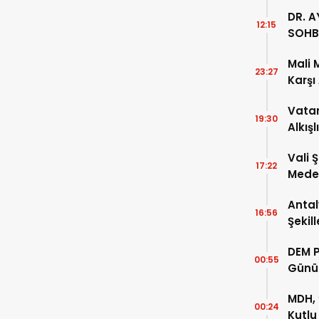
DR. A
12:15
SOHB
Mali 
23:27
Karşı
Vatan
19:30
Alkışl
Vali 
17:22
Meden
Temsi
Antal
16:56
Şekil
DEM P
00:55
Günü
MDH, 
00:24
Kutlu