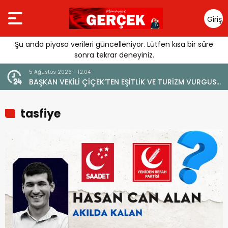
Giriş
Yap
Şu anda piyasa verileri güncelleniyor. Lütfen kısa bir süre
sonra tekrar deneyiniz.
5 Ağustos 2026 - 12:04
BAŞKAN VEKİLİ ÇİÇEK’TEN EŞİTLİK VE TURİZM VURGUSU:
“MANAVGAT’IN MARKA DEĞERİNE ZARAR VERİLMEMELİ”
tasfiye