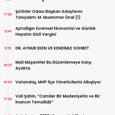
Şoförler Odası Başkan Adaylarını
17:23
Tanıyalım: M. Muammer Ünal (1)
Aptallığın Evrensel Ekonomisi ve Günlük
12:41
Hayatın Gizli Vergisi
DR. AYNUR EKEN VE KENDİMLE SOHBET
12:15
Mali Müşavirler Bu Düzenlemeye Karşı
23:27
Ayakta
Vatandaş, MHP İlçe Yöneticilerini Alkışlıyor
19:30
Vali Şahin, “Camiler Bir Medeniyetin ve Bir
17:22
İnancın Temsilidir”