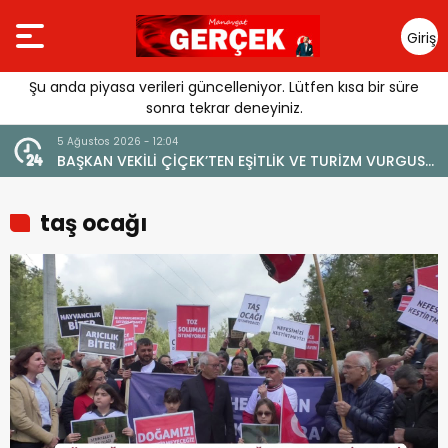
Giriş
Yap
Şu anda piyasa verileri güncelleniyor. Lütfen kısa bir süre
sonra tekrar deneyiniz.
4 Ağustos 2026 - 19:47
LİK VE TURİZM VURGUSU:
YENİ BİR DİN: SOSYAL MEDYA
E ZARAR VERİLMEMELİ”
taş ocağı