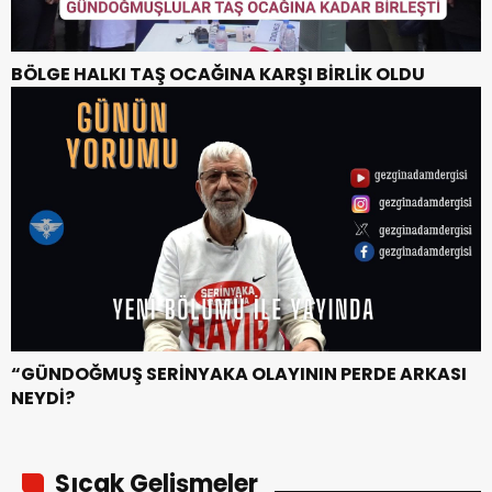
BÖLGE HALKI TAŞ OCAĞINA KARŞI BİRLİK OLDU
“GÜNDOĞMUŞ SERİNYAKA OLAYININ PERDE ARKASI
NEYDİ?
Sıcak Gelişmeler