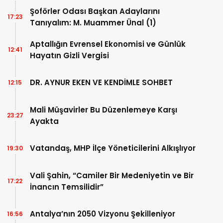
Şoförler Odası Başkan Adaylarını
17:23
Tanıyalım: M. Muammer Ünal (1)
Aptallığın Evrensel Ekonomisi ve Günlük
12:41
Hayatın Gizli Vergisi
DR. AYNUR EKEN VE KENDİMLE SOHBET
12:15
Mali Müşavirler Bu Düzenlemeye Karşı
23:27
Ayakta
Vatandaş, MHP İlçe Yöneticilerini Alkışlıyor
19:30
Vali Şahin, “Camiler Bir Medeniyetin ve Bir
17:22
İnancın Temsilidir”
Antalya’nın 2050 Vizyonu Şekilleniyor
16:56