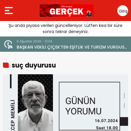
Giriş
Yap
Şu anda piyasa verileri güncelleniyor. Lütfen kısa bir süre
sonra tekrar deneyiniz.
4 Ağustos 2026 - 19:47
LİK VE TURİZM VURGUSU:
YENİ BİR DİN: SOSYAL MEDYA
E ZARAR VERİLMEMELİ”
suç duyurusu