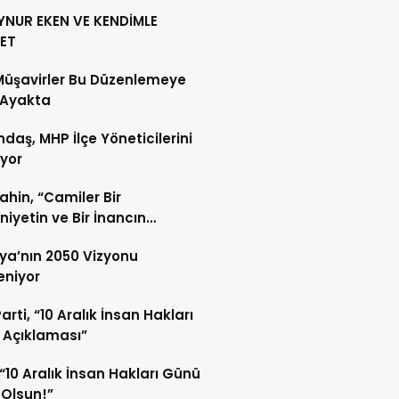
YNUR EKEN VE KENDİMLE
ET
Müşavirler Bu Düzenlemeye
 Ayakta
daş, MHP İlçe Yöneticilerini
ıyor
Şahin, “Camiler Bir
iyetin ve Bir İnancın
lidir”
ya’nın 2050 Vizyonu
leniyor
arti, “10 Aralık İnsan Hakları
 Açıklaması”
“10 Aralık İnsan Hakları Günü
 Olsun!”