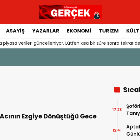
ASAYIŞ
YAZARLAR
EKONOMI
TURIZM
KÜLT
 piyasa verileri güncelleniyor. Lütfen kısa bir süre sonra tekrar de
Sıca
Şoför
17:23
Tanıy
Acının Ezgiye Dönüştüğü Gece
Aptal
12:41
Günlü