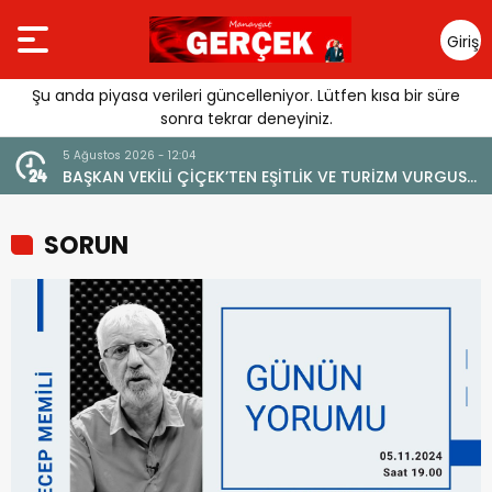
Giriş
Yap
Şu anda piyasa verileri güncelleniyor. Lütfen kısa bir süre
sonra tekrar deneyiniz.
4 Ağustos 2026 - 19:47
RİZM VURGUSU:
YENİ BİR DİN: SOSYAL MEDYA
ERİLMEMELİ”
SORUN