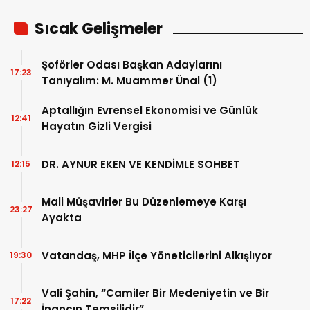
Sıcak Gelişmeler
Şoförler Odası Başkan Adaylarını
17:23
Tanıyalım: M. Muammer Ünal (1)
Aptallığın Evrensel Ekonomisi ve Günlük
12:41
Hayatın Gizli Vergisi
DR. AYNUR EKEN VE KENDİMLE SOHBET
12:15
Mali Müşavirler Bu Düzenlemeye Karşı
23:27
Ayakta
Vatandaş, MHP İlçe Yöneticilerini Alkışlıyor
19:30
Vali Şahin, “Camiler Bir Medeniyetin ve Bir
17:22
İnancın Temsilidir”