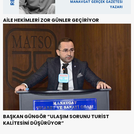
AİLE HEKİMLERİ ZOR GÜNLER GEÇİRİYOR
BAŞKAN GÜNGÖR “ULAŞIM SORUNU TURİST
KALİTESİNİ DÜŞÜRÜYOR”