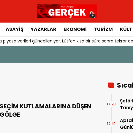
ASAYIŞ
YAZARLAR
EKONOMI
TURIZM
KÜLT
 piyasa verileri güncelleniyor. Lütfen kısa bir süre sonra tekrar de
Sıca
Şoför
17:23
SEÇİM KUTLAMALARINA DÜŞEN
Tanıy
GÖLGE
Aptal
12:41
Günlü