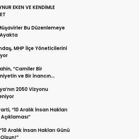
YNUR EKEN VE KENDİMLE
ET
Müşavirler Bu Düzenlemeye
 Ayakta
daş, MHP İlçe Yöneticilerini
ıyor
Şahin, “Camiler Bir
iyetin ve Bir İnancın
lidir”
ya’nın 2050 Vizyonu
leniyor
arti, “10 Aralık İnsan Hakları
 Açıklaması”
“10 Aralık İnsan Hakları Günü
 Olsun!”