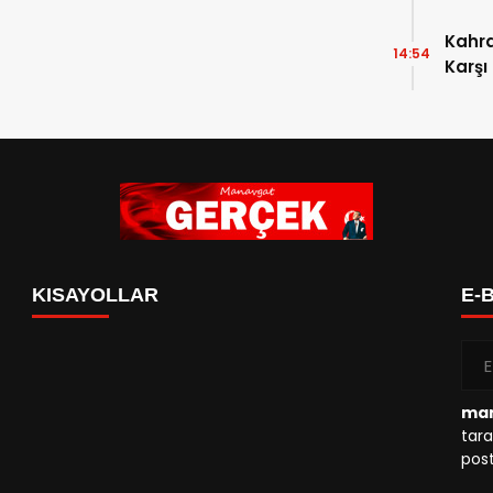
Kahr
14:54
Karşı
KISAYOLLAR
E-
man
tara
post