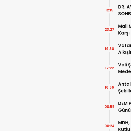
DR. A
12:15
SOHB
Mali 
23:27
Karşı
Vatan
19:30
Alkışl
Vali 
17:22
Meden
Temsi
Antal
16:56
Şekil
DEM P
00:55
Günü
MDH, 
00:24
Kutlu