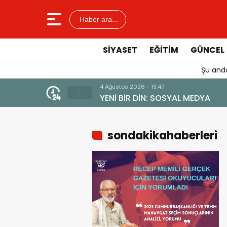
Haber ara...
SIYASET
EĞITIM
GÜNCEL
Şu anda
4 Ağustos 2026 - 19:47
YENİ BİR DİN: SOSYAL MEDYA
sondakikahaberleri