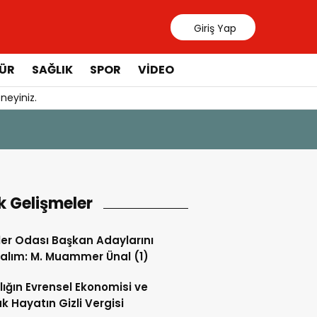
Giriş Yap
ÜR
SAĞLIK
SPOR
VIDEO
neyiniz.
31 Temmuz 20
Manavgat 
k Gelişmeler
ler Odası Başkan Adaylarını
alım: M. Muammer Ünal (1)
lığın Evrensel Ekonomisi ve
k Hayatın Gizli Vergisi