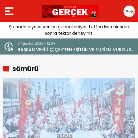
Giriş
Yap
Şu anda piyasa verileri güncelleniyor. Lütfen kısa bir süre
sonra tekrar deneyiniz.
5 Ağustos 2026 - 12:04
BAŞKAN VEKİLİ ÇİÇEK’TEN EŞİTLİK VE TURİZM VURGUSU:
“MANAVGAT’IN MARKA DEĞERİNE ZARAR VERİLMEMELİ”
sömürü