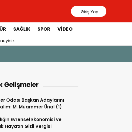
Giriş Yap
ÜR
SAĞLIK
SPOR
VIDEO
neyiniz.
31 Temmuz 20
Manavgat 
k Gelişmeler
ler Odası Başkan Adaylarını
alım: M. Muammer Ünal (1)
lığın Evrensel Ekonomisi ve
k Hayatın Gizli Vergisi