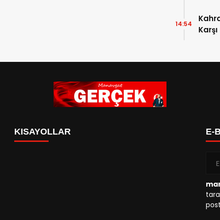
Kahr
14:54
Karşı
KISAYOLLAR
E-
man
tara
post