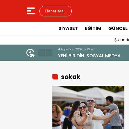
Haber ara...
SIYASET
EĞITIM
GÜNCEL
Şu anda
4 Ağustos 2026 - 19:47
YENİ BİR DİN: SOSYAL MEDYA
sokak