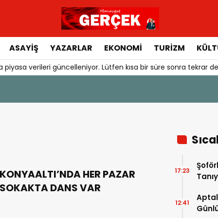
ASAYIŞ
YAZARLAR
EKONOMI
TURIZM
KÜLT
 piyasa verileri güncelleniyor. Lütfen kısa bir süre sonra tekrar de
Sıca
Şoför
17:23
KONYAALTI’NDA HER PAZAR
Tanıy
SOKAKTA DANS VAR
Aptal
12:41
Günlü