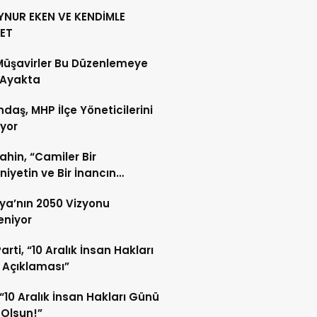
YNUR EKEN VE KENDİMLE
ET
Müşavirler Bu Düzenlemeye
 Ayakta
daş, MHP İlçe Yöneticilerini
ıyor
Şahin, “Camiler Bir
iyetin ve Bir İnancın
lidir”
ya’nın 2050 Vizyonu
leniyor
arti, “10 Aralık İnsan Hakları
 Açıklaması”
“10 Aralık İnsan Hakları Günü
 Olsun!”