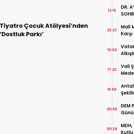
DR. A
12:15
SOHB
Tiyatro Çocuk Atölyesi’nden
Mali 
23:27
‘Dostluk Parkı’
Karşı
Vatan
19:30
Alkışl
Vali 
17:22
Meden
Temsi
Antal
16:56
Şekil
DEM P
00:55
Günü
MDH, 
00:24
Kutlu