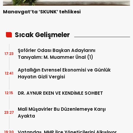
Manavgat’ta ‘SKUNK’ tehlikesi
Sıcak Gelişmeler
Şoförler Odası Başkan Adaylarını
17:23
Tanıyalım: M. Muammer Ünal (1)
Aptallığın Evrensel Ekonomisi ve Günlük
12:41
Hayatın Gizli Vergisi
DR. AYNUR EKEN VE KENDİMLE SOHBET
12:15
Mali Müşavirler Bu Düzenlemeye Karşı
23:27
Ayakta
Vatandaş, MHP İlçe Yöneticilerini Alkışlıyor
19:30