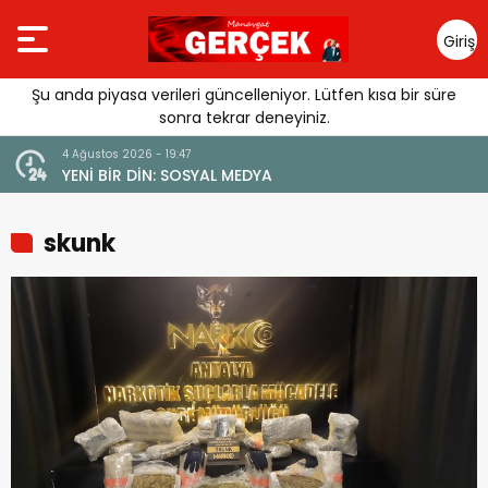
Giriş
Yap
Şu anda piyasa verileri güncelleniyor. Lütfen kısa bir süre
sonra tekrar deneyiniz.
4 Ağustos 2026 - 19:47
URGUSU:
YENİ BİR DİN: SOSYAL MEDYA
MELİ”
skunk