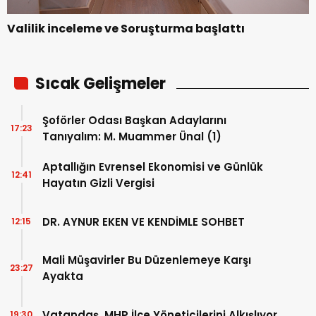
Valilik inceleme ve Soruşturma başlattı
Sıcak Gelişmeler
Şoförler Odası Başkan Adaylarını
17:23
Tanıyalım: M. Muammer Ünal (1)
Aptallığın Evrensel Ekonomisi ve Günlük
12:41
Hayatın Gizli Vergisi
DR. AYNUR EKEN VE KENDİMLE SOHBET
12:15
Mali Müşavirler Bu Düzenlemeye Karşı
23:27
Ayakta
Vatandaş, MHP İlçe Yöneticilerini Alkışlıyor
19:30