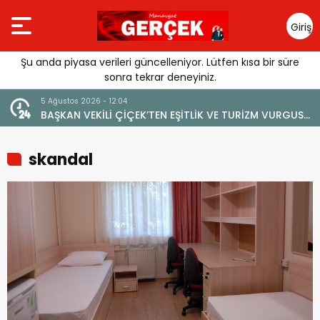
Giriş
Yap
Şu anda piyasa verileri güncelleniyor. Lütfen kısa bir süre
sonra tekrar deneyiniz.
4 Ağustos 2026 - 19:47
LİK VE TURİZM VURGUSU:
YENİ BİR DİN: SOSYAL MEDYA
E ZARAR VERİLMEMELİ”
skandal