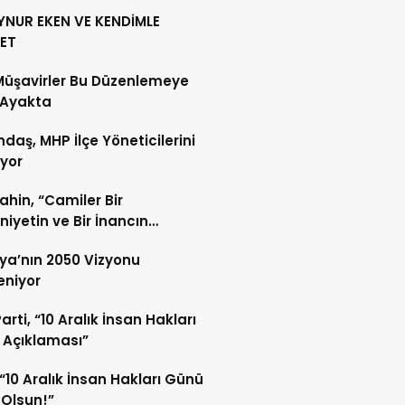
YNUR EKEN VE KENDİMLE
ET
Müşavirler Bu Düzenlemeye
 Ayakta
daş, MHP İlçe Yöneticilerini
ıyor
Şahin, “Camiler Bir
iyetin ve Bir İnancın
lidir”
ya’nın 2050 Vizyonu
leniyor
arti, “10 Aralık İnsan Hakları
 Açıklaması”
“10 Aralık İnsan Hakları Günü
 Olsun!”