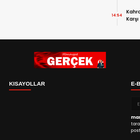
Kahr
14:54
Karşı
KISAYOLLAR
E-
man
tara
post