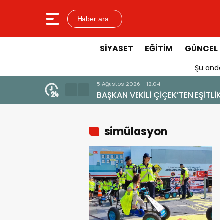
Haber ara...
SIYASET
EĞITIM
GÜNCEL
Şu anda
DEĞERİNE ZARAR VERİLMEMELİ”
simülasyon