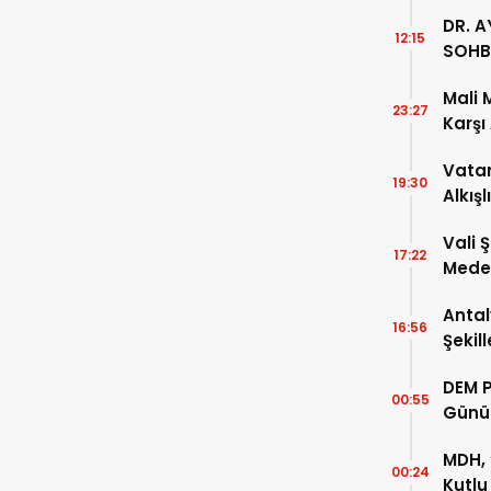
DR. A
12:15
SOHB
Mali 
23:27
Karşı
Vatan
19:30
Alkışl
Vali 
17:22
Meden
Temsi
Antal
16:56
Şekil
DEM P
00:55
Günü
MDH, 
00:24
Kutlu