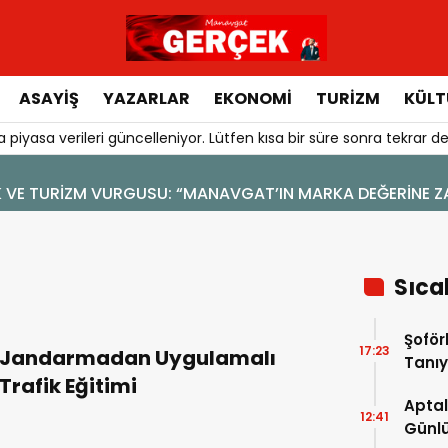
ASAYIŞ
YAZARLAR
EKONOMI
TURIZM
KÜLT
 piyasa verileri güncelleniyor. Lütfen kısa bir süre sonra tekrar de
4 Ağustos 2026 - 19:47
YENİ BİR DİN: SOSYAL MEDYA
Sıca
Şoför
17:23
Jandarmadan Uygulamalı
Tanıy
Trafik Eğitimi
Aptal
12:41
Günlü