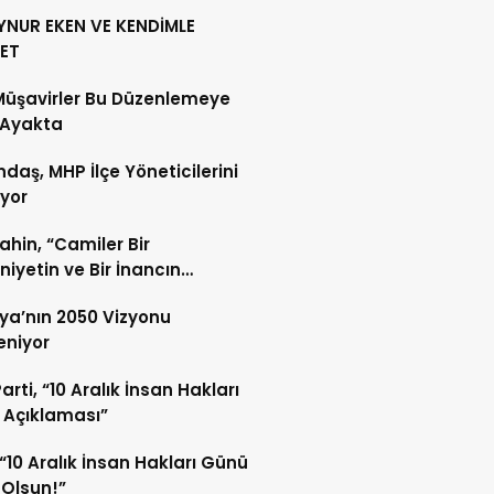
YNUR EKEN VE KENDİMLE
ET
Müşavirler Bu Düzenlemeye
 Ayakta
daş, MHP İlçe Yöneticilerini
ıyor
Şahin, “Camiler Bir
iyetin ve Bir İnancın
lidir”
ya’nın 2050 Vizyonu
leniyor
arti, “10 Aralık İnsan Hakları
 Açıklaması”
“10 Aralık İnsan Hakları Günü
 Olsun!”