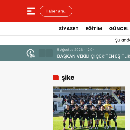
Haber ara...
SIYASET
EĞITIM
GÜNCEL
Şu anda
5 Ağustos 2026 - 12:04
BAŞKAN VEKİLİ ÇİÇEK’TEN EŞİTLİK VE TURİZM VUR
şike