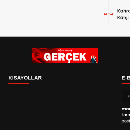
Kahr
14:54
Karşı
KISAYOLLAR
E-
man
tara
post