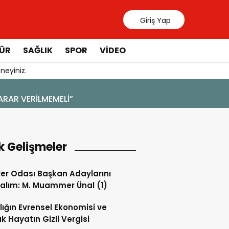
Giriş Yap
ÜR
SAĞLIK
SPOR
VIDEO
neyiniz.
4 Ağustos 2026 - 19:47
YENİ BİR DİN: SOSYAL MEDYA
k Gelişmeler
ler Odası Başkan Adaylarını
alım: M. Muammer Ünal (1)
lığın Evrensel Ekonomisi ve
k Hayatın Gizli Vergisi