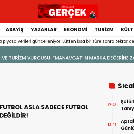
ASAYIŞ
YAZARLAR
EKONOMI
TURIZM
KÜLT
 piyasa verileri güncelleniyor. Lütfen kısa bir süre sonra tekrar de
GUSU: “MANAVGAT’IN MARKA DEĞERİNE ZARAR VERİLMEMELİ”
Sıca
Şoför
17:23
FUTBOL ASLA SADECE FUTBOL
Tanıy
DEĞİLDİR!
Aptal
12:41
Günlü