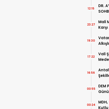
DR. A
12:15
SOHB
Mali 
23:27
Karşı
Vatan
19:30
Alkışl
Vali 
17:22
Meden
Temsi
Antal
16:56
Şekil
DEM P
00:55
Günü
MDH, 
00:24
Kutlu