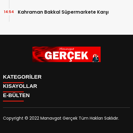
Kahraman Bakkal Süpermarkete Karşı
14:54
KATEGORİLER
KISAYOLLAR
Siyaset
E-BÜLTEN
Eğitim
Güncel
Asayiş
Yazarlar
Copyright © 2022 Manavgat Gerçek Tüm Hakları Saklıdır.
Ekonomi
manavgatgercek.com
e-bültenine abone olarak,
Turizm