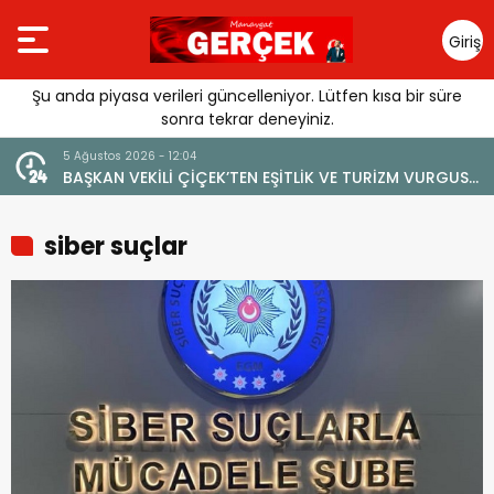
Giriş
Yap
Şu anda piyasa verileri güncelleniyor. Lütfen kısa bir süre
sonra tekrar deneyiniz.
4 Ağustos 2026 - 19:47
LİK VE TURİZM VURGUSU:
YENİ BİR DİN: SOSYAL MEDYA
E ZARAR VERİLMEMELİ”
siber suçlar