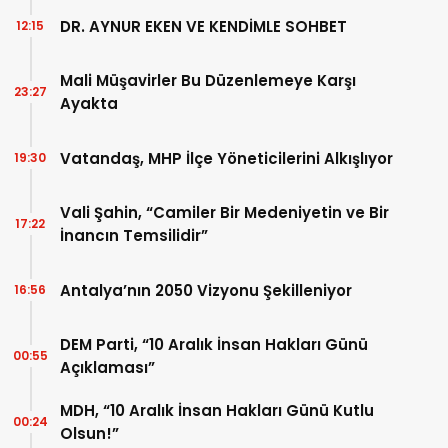
DR. AYNUR EKEN VE KENDİMLE SOHBET
12:15
Mali Müşavirler Bu Düzenlemeye Karşı
23:27
Ayakta
Vatandaş, MHP İlçe Yöneticilerini Alkışlıyor
19:30
Vali Şahin, “Camiler Bir Medeniyetin ve Bir
17:22
İnancın Temsilidir”
Antalya’nın 2050 Vizyonu Şekilleniyor
16:56
DEM Parti, “10 Aralık İnsan Hakları Günü
00:55
Açıklaması”
MDH, “10 Aralık İnsan Hakları Günü Kutlu
00:24
Olsun!”