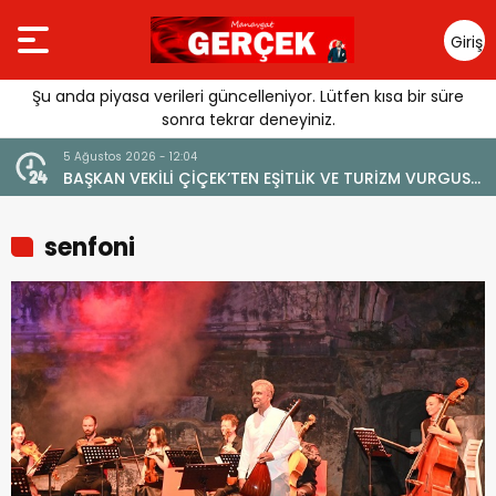
Giriş
Yap
Şu anda piyasa verileri güncelleniyor. Lütfen kısa bir süre
sonra tekrar deneyiniz.
5 Ağustos 2026 - 12:04
BAŞKAN VEKİLİ ÇİÇEK’TEN EŞİTLİK VE TURİZM VURGUSU:
“MANAVGAT’IN MARKA DEĞERİNE ZARAR VERİLMEMELİ”
senfoni