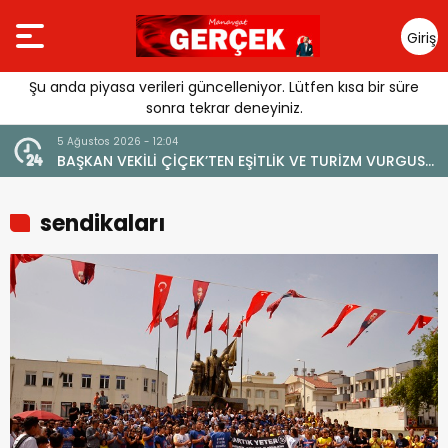
Giriş
Yap
Şu anda piyasa verileri güncelleniyor. Lütfen kısa bir süre
sonra tekrar deneyiniz.
5 Ağustos 2026 - 12:04
BAŞKAN VEKİLİ ÇİÇEK’TEN EŞİTLİK VE TURİZM VURGUSU:
“MANAVGAT’IN MARKA DEĞERİNE ZARAR VERİLMEMELİ”
sendikaları