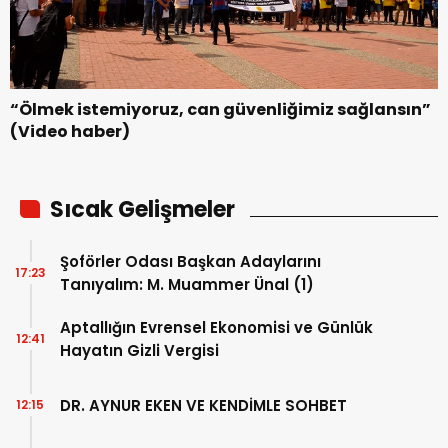
“Ölmek istemiyoruz, can güvenliğimiz sağlansın”
(Video haber)
Sıcak Gelişmeler
Şoförler Odası Başkan Adaylarını
17:23
Tanıyalım: M. Muammer Ünal (1)
Aptallığın Evrensel Ekonomisi ve Günlük
12:41
Hayatın Gizli Vergisi
DR. AYNUR EKEN VE KENDİMLE SOHBET
12:15