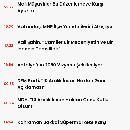
Mali Müşavirler Bu Düzenlemeye Karşı
23:27
Ayakta
Vatandaş, MHP İlçe Yöneticilerini Alkışlıyor
19:30
Vali Şahin, “Camiler Bir Medeniyetin ve Bir
17:22
İnancın Temsilidir”
Antalya’nın 2050 Vizyonu Şekilleniyor
16:56
DEM Parti, “10 Aralık İnsan Hakları Günü
00:55
Açıklaması”
MDH, “10 Aralık İnsan Hakları Günü Kutlu
00:24
Olsun!”
Kahraman Bakkal Süpermarkete Karşı
14:54