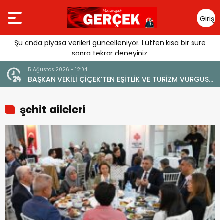
Giriş
Yap
Şu anda piyasa verileri güncelleniyor. Lütfen kısa bir süre
sonra tekrar deneyiniz.
5 Ağustos 2026 - 12:04
BAŞKAN VEKİLİ ÇİÇEK’TEN EŞİTLİK VE TURİZM VURGUSU:
“MANAVGAT’IN MARKA DEĞERİNE ZARAR VERİLMEMELİ”
şehit aileleri