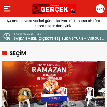
Giriş
Yap
Şu anda piyasa verileri güncelleniyor. Lütfen kısa bir süre
sonra tekrar deneyiniz.
5 Ağustos 2026 - 12:04
BAŞKAN VEKİLİ ÇİÇEK’TEN EŞİTLİK VE TURİZM VURGUSU:
“MANAVGAT’IN MARKA DEĞERİNE ZARAR VERİLMEMELİ”
SEÇİM