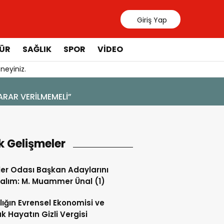
Giriş Yap
ÜR
SAĞLIK
SPOR
VIDEO
neyiniz.
4 Ağustos 202
ARAR VERİLMEMELİ”
YENİ BİR 
k Gelişmeler
ler Odası Başkan Adaylarını
alım: M. Muammer Ünal (1)
lığın Evrensel Ekonomisi ve
k Hayatın Gizli Vergisi