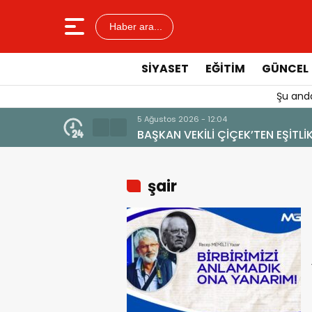
Haber ara...
SIYASET
EĞITIM
GÜNCEL
Şu anda
5 Ağustos 2026 - 12:04
BAŞKAN VEKİLİ ÇİÇEK’TEN EŞİT
şair