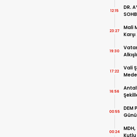
DR. A
12:15
SOHB
Mali 
23:27
Karşı
Vatan
19:30
Alkışl
Vali 
17:22
Meden
Temsi
Antal
16:56
Şekil
DEM P
00:55
Günü
MDH, 
00:24
Kutlu