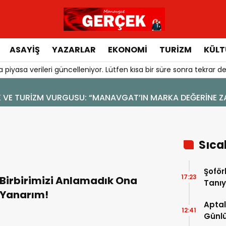
ASAYIŞ
YAZARLAR
EKONOMI
TURIZM
KÜLT
 piyasa verileri güncelleniyor. Lütfen kısa bir süre sonra tekrar de
LİK VE TURİZM VURGUSU: “MANAVGAT’IN MARKA DEĞERİNE Z
Sıca
Şoför
17:23
Birbirimizi Anlamadık Ona
Tanıy
Yanarım!
Aptal
12:41
Günlü