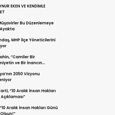
YNUR EKEN VE KENDİMLE
ET
Müşavirler Bu Düzenlemeye
 Ayakta
daş, MHP İlçe Yöneticilerini
ıyor
Şahin, “Camiler Bir
iyetin ve Bir İnancın
lidir”
ya’nın 2050 Vizyonu
leniyor
arti, “10 Aralık İnsan Hakları
 Açıklaması”
“10 Aralık İnsan Hakları Günü
 Olsun!”