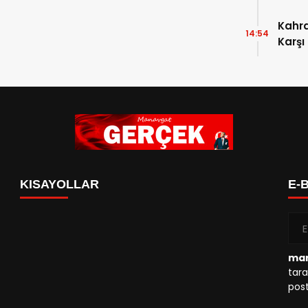
Kahr
14:54
Karşı
KISAYOLLAR
E-
man
tara
post