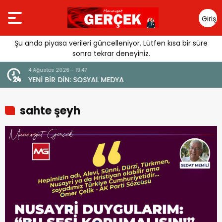
Giriş
Yap
Şu anda piyasa verileri güncelleniyor. Lütfen kısa bir süre
sonra tekrar deneyiniz.
4 Ağustos 2026 - 19:47
URGUSU:
YENİ BİR DİN: SOSYAL MEDYA
MELİ”
sahte şeyh