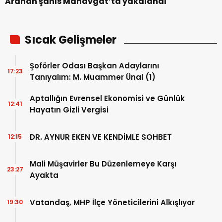
Aranan şahıs Manavgat’ta yakalandı
Sıcak Gelişmeler
Şoförler Odası Başkan Adaylarını
17:23
Tanıyalım: M. Muammer Ünal (1)
Aptallığın Evrensel Ekonomisi ve Günlük
12:41
Hayatın Gizli Vergisi
DR. AYNUR EKEN VE KENDİMLE SOHBET
12:15
Mali Müşavirler Bu Düzenlemeye Karşı
23:27
Ayakta
Vatandaş, MHP İlçe Yöneticilerini Alkışlıyor
19:30