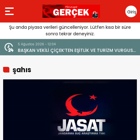
Giriş
Yap
Şu anda piyasa verileri güncelleniyor. Lütfen kısa bir süre
sonra tekrar deneyiniz.
4 Ağustos 2026 - 19:47
RİZM VURGUSU:
YENİ BİR DİN: SOSYAL MEDYA
ERİLMEMELİ”
şahıs