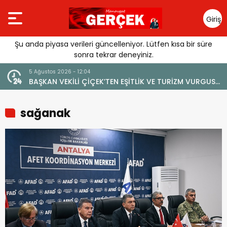
Giriş
Yap
Şu anda piyasa verileri güncelleniyor. Lütfen kısa bir süre
sonra tekrar deneyiniz.
5 Ağustos 2026 - 12:04
4
BAŞKAN VEKİLİ ÇİÇEK’TEN EŞİTLİK VE TURİZM VURGUSU:
Y
“MANAVGAT’IN MARKA DEĞERİNE ZARAR VERİLMEMELİ”
sağanak