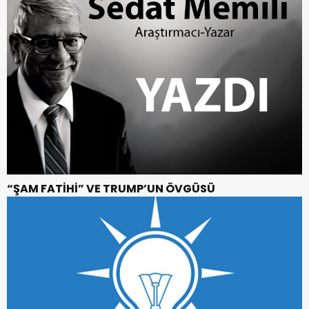
“ŞAM FATİHİ” VE TRUMP’UN ÖVGÜSÜ