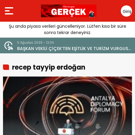
Giriş
Yap
Şu anda piyasa verileri güncelleniyor. Lütfen kısa bir süre
sonra tekrar deneyiniz.
4 Ağustos 2026 - 19:47
VURGUSU:
YENİ BİR DİN: SOSYAL MEDYA
MEMELİ”
recep tayyip erdoğan