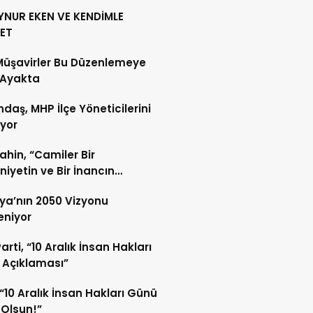
YNUR EKEN VE KENDİMLE
ET
Müşavirler Bu Düzenlemeye
 Ayakta
daş, MHP İlçe Yöneticilerini
ıyor
Şahin, “Camiler Bir
iyetin ve Bir İnancın
lidir”
ya’nın 2050 Vizyonu
leniyor
arti, “10 Aralık İnsan Hakları
 Açıklaması”
“10 Aralık İnsan Hakları Günü
 Olsun!”