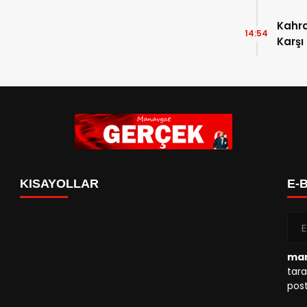
Kahr
14:54
Karşı
KISAYOLLAR
E-
man
tara
post