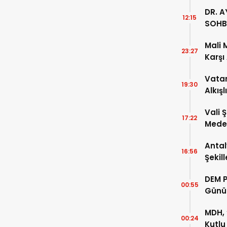
DR. A
12:15
SOHB
Mali 
23:27
Karşı
Vatan
19:30
Alkışl
Vali 
17:22
Meden
Temsi
Antal
16:56
Şekil
DEM P
00:55
Günü
MDH, 
00:24
Kutlu