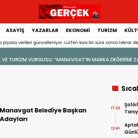
ASAYIŞ
YAZARLAR
EKONOMI
TURIZM
KÜLT
 piyasa verileri güncelleniyor. Lütfen kısa bir süre sonra tekrar de
LİK VE TURİZM VURGUSU: “MANAVGAT’IN MARKA DEĞERİNE Z
Sıca
Şoför
17:23
Manavgat Belediye Başkan
Tanıy
Adayları
Aptal
12:41
Günlü