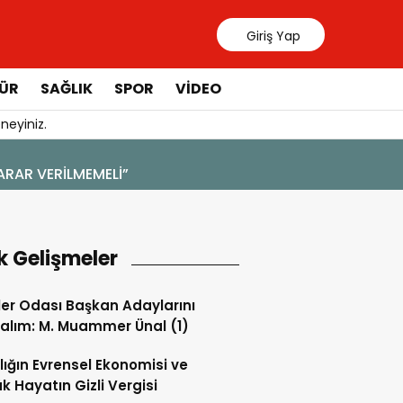
Giriş Yap
ÜR
SAĞLIK
SPOR
VIDEO
neyiniz.
4 Ağustos 202
ARAR VERİLMEMELİ”
YENİ BİR 
k Gelişmeler
ler Odası Başkan Adaylarını
alım: M. Muammer Ünal (1)
lığın Evrensel Ekonomisi ve
k Hayatın Gizli Vergisi