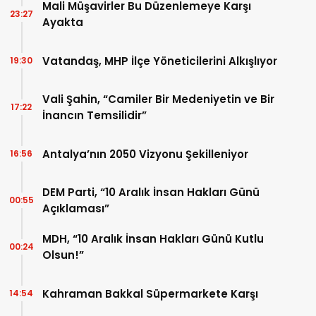
Mali Müşavirler Bu Düzenlemeye Karşı
23:27
Ayakta
Vatandaş, MHP İlçe Yöneticilerini Alkışlıyor
19:30
Vali Şahin, “Camiler Bir Medeniyetin ve Bir
17:22
İnancın Temsilidir”
Antalya’nın 2050 Vizyonu Şekilleniyor
16:56
DEM Parti, “10 Aralık İnsan Hakları Günü
00:55
Açıklaması”
MDH, “10 Aralık İnsan Hakları Günü Kutlu
00:24
Olsun!”
Kahraman Bakkal Süpermarkete Karşı
14:54