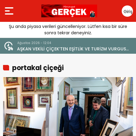
Giriş
Yap
Şu anda piyasa verileri güncelleniyor. Lütfen kısa bir süre
sonra tekrar deneyiniz.
4 Ağustos 2026 - 19:47
TURİZM VURGUSU:
YENİ BİR DİN: SOSYAL MEDYA
 VERİLMEMELİ”
portakal çiçeği