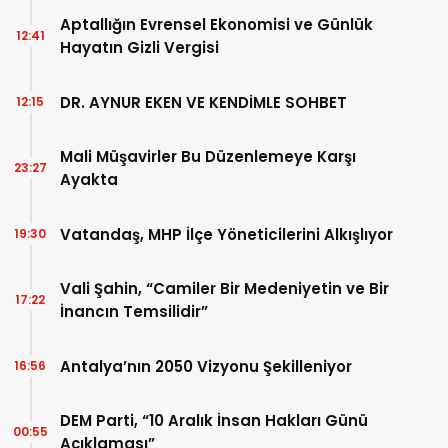
Aptallığın Evrensel Ekonomisi ve Günlük
12:41
Hayatın Gizli Vergisi
DR. AYNUR EKEN VE KENDİMLE SOHBET
12:15
Mali Müşavirler Bu Düzenlemeye Karşı
23:27
Ayakta
Vatandaş, MHP İlçe Yöneticilerini Alkışlıyor
19:30
Vali Şahin, “Camiler Bir Medeniyetin ve Bir
17:22
İnancın Temsilidir”
Antalya’nın 2050 Vizyonu Şekilleniyor
16:56
DEM Parti, “10 Aralık İnsan Hakları Günü
00:55
Açıklaması”