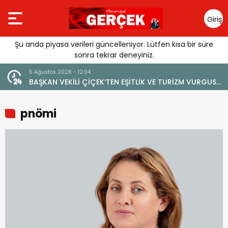
Giriş
Yap
Şu anda piyasa verileri güncelleniyor. Lütfen kısa bir süre
sonra tekrar deneyiniz.
5 Ağustos 2026 - 12:04
4 Ağu
BAŞKAN VEKİLİ ÇİÇEK’TEN EŞİTLİK VE TURİZM VURGUSU:
YEN
“MANAVGAT’IN MARKA DEĞERİNE ZARAR VERİLMEMELİ”
pnömi