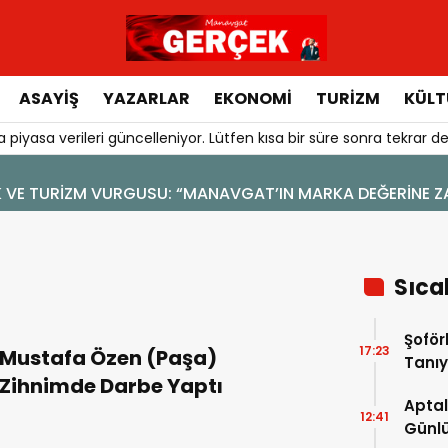
ASAYIŞ
YAZARLAR
EKONOMI
TURIZM
KÜLT
 piyasa verileri güncelleniyor. Lütfen kısa bir süre sonra tekrar de
LİK VE TURİZM VURGUSU: “MANAVGAT’IN MARKA DEĞERİNE Z
Sıca
Şoför
17:23
Mustafa Özen (Paşa)
Tanıy
Zihnimde Darbe Yaptı
Aptal
12:41
Günlü