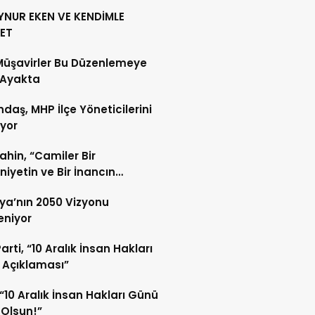
YNUR EKEN VE KENDİMLE
ET
Müşavirler Bu Düzenlemeye
 Ayakta
daş, MHP İlçe Yöneticilerini
ıyor
Şahin, “Camiler Bir
iyetin ve Bir İnancın
lidir”
ya’nın 2050 Vizyonu
leniyor
arti, “10 Aralık İnsan Hakları
 Açıklaması”
“10 Aralık İnsan Hakları Günü
 Olsun!”