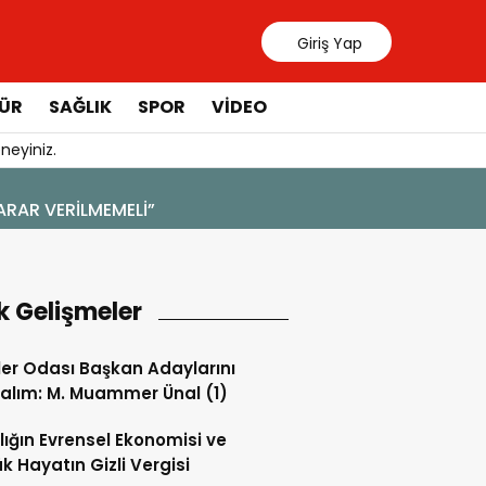
Giriş Yap
ÜR
SAĞLIK
SPOR
VIDEO
neyiniz.
4 Ağustos 202
ARAR VERİLMEMELİ”
YENİ BİR 
k Gelişmeler
ler Odası Başkan Adaylarını
alım: M. Muammer Ünal (1)
lığın Evrensel Ekonomisi ve
k Hayatın Gizli Vergisi