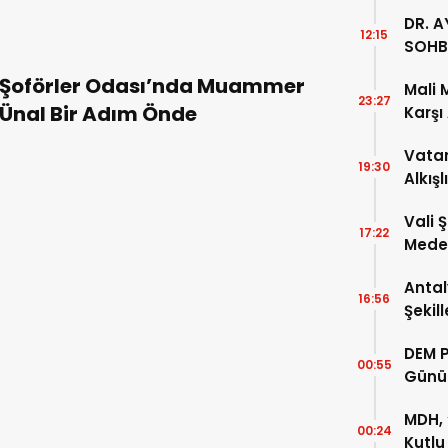
DR. A
12:15
SOHB
Şoförler Odası’nda Muammer
Mali 
23:27
Ünal Bir Adım Önde
Karşı
Vatan
19:30
Alkışl
Vali 
17:22
Meden
Temsi
Antal
16:56
Şekil
DEM P
00:55
Günü
MDH, 
00:24
Kutlu