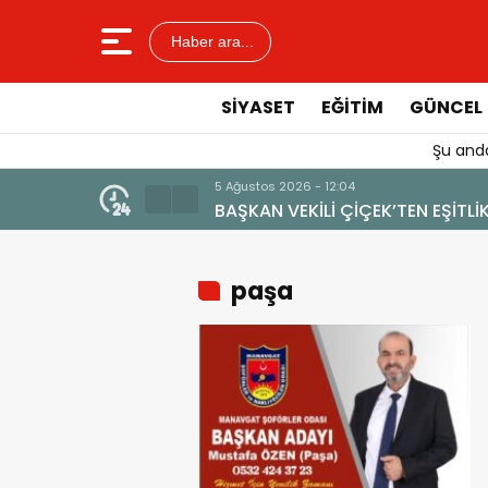
Haber ara...
SIYASET
EĞITIM
GÜNCEL
Şu anda
5 Ağustos 2026 - 12:04
BAŞKAN VEKİLİ ÇİÇEK’TEN EŞİT
paşa