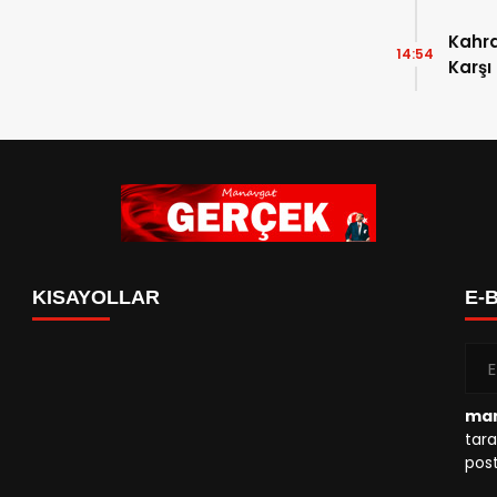
Kahr
14:54
Karşı
KISAYOLLAR
E-
man
tara
post