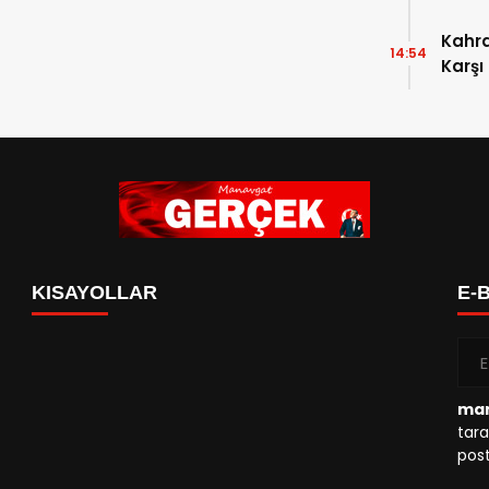
Kahr
14:54
Karşı
KISAYOLLAR
E-
man
tara
post