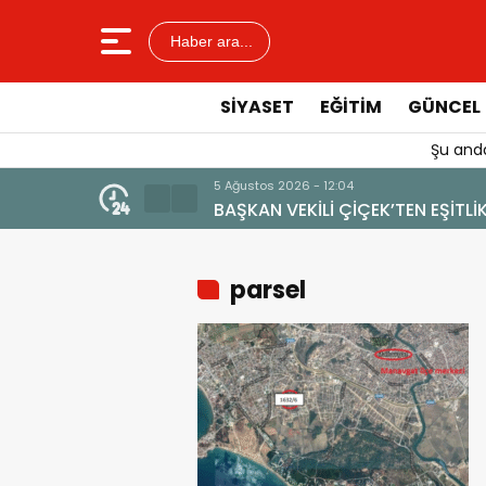
Haber ara...
SIYASET
EĞITIM
GÜNCEL
Şu anda
MARKA DEĞERİNE ZARAR VERİLMEMELİ”
parsel