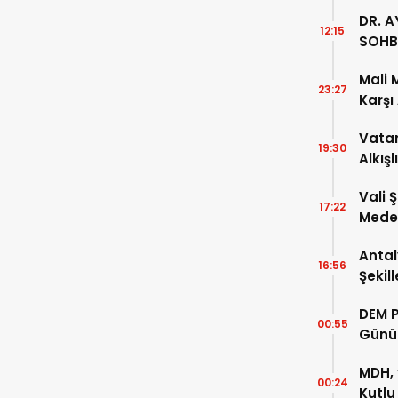
DR. A
12:15
SOHB
Mali 
23:27
Karşı
Vatan
19:30
Alkışl
Vali 
17:22
Meden
Temsi
Antal
16:56
Şekil
DEM P
00:55
Günü
MDH, 
00:24
Kutlu