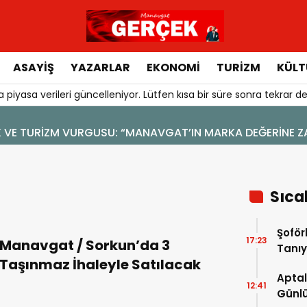
ASAYIŞ
YAZARLAR
EKONOMI
TURIZM
KÜLT
 piyasa verileri güncelleniyor. Lütfen kısa bir süre sonra tekrar de
4 Ağustos 2026 - 19:47
YENİ BİR DİN: SOSYAL MEDYA
Sıca
Şoför
17:23
Manavgat / Sorkun’da 3
Tanıy
Taşınmaz İhaleyle Satılacak
Aptal
12:41
Günlü