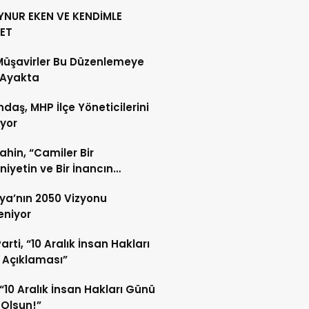
YNUR EKEN VE KENDİMLE
ET
Müşavirler Bu Düzenlemeye
 Ayakta
daş, MHP İlçe Yöneticilerini
ıyor
Şahin, “Camiler Bir
iyetin ve Bir İnancın
lidir”
ya’nın 2050 Vizyonu
leniyor
arti, “10 Aralık İnsan Hakları
 Açıklaması”
“10 Aralık İnsan Hakları Günü
 Olsun!”