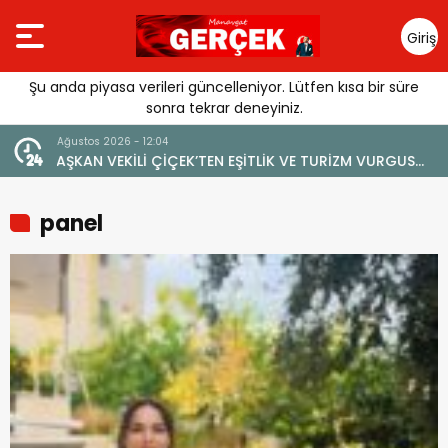
Giriş
Yap
Şu anda piyasa verileri güncelleniyor. Lütfen kısa bir süre
sonra tekrar deneyiniz.
4 Ağustos 2026 - 19:47
URGUSU:
YENİ BİR DİN: SOSYAL MEDYA
MELİ”
panel