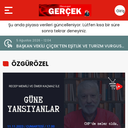
Giriş
Yap
Şu anda piyasa verileri güncelleniyor. Lütfen kısa bir süre
sonra tekrar deneyiniz.
5 Ağustos 2026 - 12:04
BAŞKAN VEKİLİ ÇİÇEK’TEN EŞİTLİK VE TURİZM VURGUSU:
“MANAVGAT’IN MARKA DEĞERİNE ZARAR VERİLMEMELİ”
ÖZGÜRÖZEL