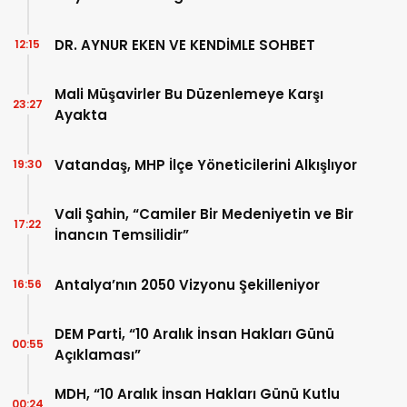
DR. AYNUR EKEN VE KENDİMLE SOHBET
12:15
Mali Müşavirler Bu Düzenlemeye Karşı
23:27
Ayakta
Vatandaş, MHP İlçe Yöneticilerini Alkışlıyor
19:30
Vali Şahin, “Camiler Bir Medeniyetin ve Bir
17:22
İnancın Temsilidir”
Antalya’nın 2050 Vizyonu Şekilleniyor
16:56
DEM Parti, “10 Aralık İnsan Hakları Günü
00:55
Açıklaması”
MDH, “10 Aralık İnsan Hakları Günü Kutlu
00:24