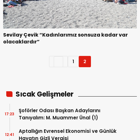
Sevilay Çevik “Kadınlarımız sonsuza kadar var
olacaklardır”
1
2
Sıcak Gelişmeler
Şoförler Odası Başkan Adaylarını
17:23
Tanıyalım: M. Muammer Ünal (1)
Aptallığın Evrensel Ekonomisi ve Günlük
12:41
Hayatın Gizli Vergisi