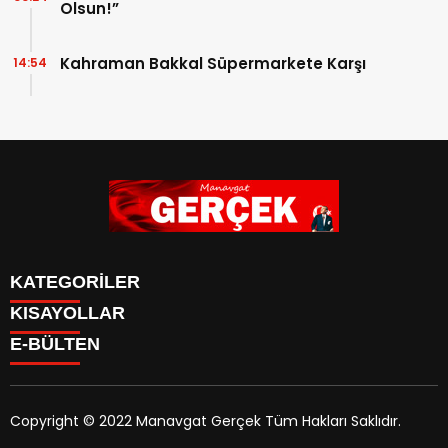
Olsun!”
Kahraman Bakkal Süpermarkete Karşı
14:54
KATEGORİLER
KISAYOLLAR
Siyaset
E-BÜLTEN
Eğitim
Güncel
Asayiş
Yazarlar
Copyright © 2022 Manavgat Gerçek Tüm Hakları Saklıdır.
Ekonomi