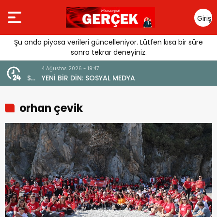
Giriş
Yap
Şu anda piyasa verileri güncelleniyor. Lütfen kısa bir süre
sonra tekrar deneyiniz.
4 Ağustos 2026 - 19:47
URGUSU:
YENİ BİR DİN: SOSYAL MEDYA
MELİ”
orhan çevik