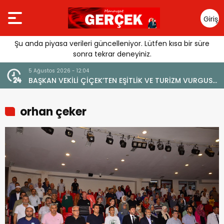
Giriş
Yap
Şu anda piyasa verileri güncelleniyor. Lütfen kısa bir süre
sonra tekrar deneyiniz.
stos 2026 - 12:04
4 Ağustos 2026 -
KAN VEKİLİ ÇİÇEK’TEN EŞİTLİK VE TURİZM VURGUSU:
YENİ BİR Dİ
NAVGAT’IN MARKA DEĞERİNE ZARAR VERİLMEMELİ”
orhan çeker