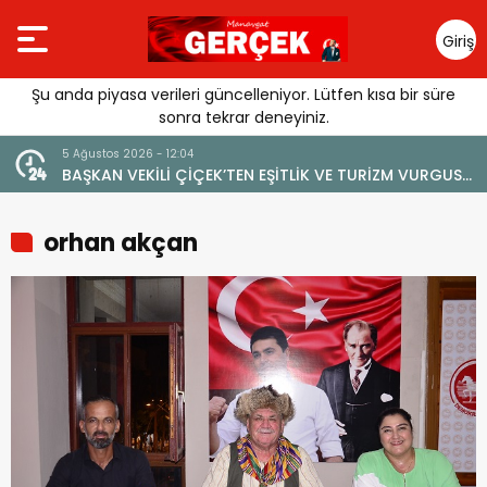
Giriş
Yap
Şu anda piyasa verileri güncelleniyor. Lütfen kısa bir süre
sonra tekrar deneyiniz.
4 Ağustos 2026 - 19:47
N EŞİTLİK VE TURİZM VURGUSU:
YENİ BİR DİN: SOSYAL MEDYA
EĞERİNE ZARAR VERİLMEMELİ”
orhan akçan