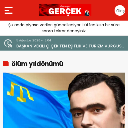
Giriş
Yap
Şu anda piyasa verileri güncelleniyor. Lütfen kısa bir süre
sonra tekrar deneyiniz.
5 Ağustos 2026 - 12:04
BAŞKAN VEKİLİ ÇİÇEK’TEN EŞİTLİK VE TURİZM VURGUSU:
“MANAVGAT’IN MARKA DEĞERİNE ZARAR VERİLMEMELİ”
ölüm yıldönümü