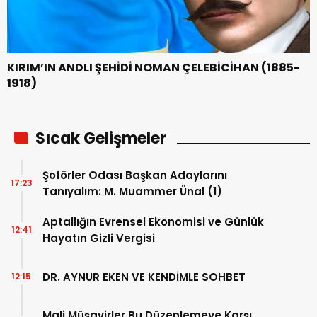
KIRIM’IN ANDLI ŞEHİDİ NOMAN ÇELEBİCİHAN (1885-
1918)
Sıcak Gelişmeler
Şoförler Odası Başkan Adaylarını
17:23
Tanıyalım: M. Muammer Ünal (1)
Aptallığın Evrensel Ekonomisi ve Günlük
12:41
Hayatın Gizli Vergisi
DR. AYNUR EKEN VE KENDİMLE SOHBET
12:15
Mali Müşavirler Bu Düzenlemeye Karşı