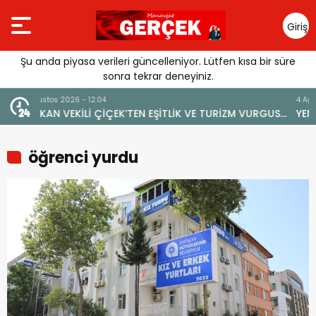
Giriş
Yap
Şu anda piyasa verileri güncelleniyor. Lütfen kısa bir süre
sonra tekrar deneyiniz.
4 Ağustos 2026 - 19:47
E TURİZM VURGUSU:
YENİ BİR DİN: SOSYAL MEDYA
AR VERİLMEMELİ”
öğrenci yurdu