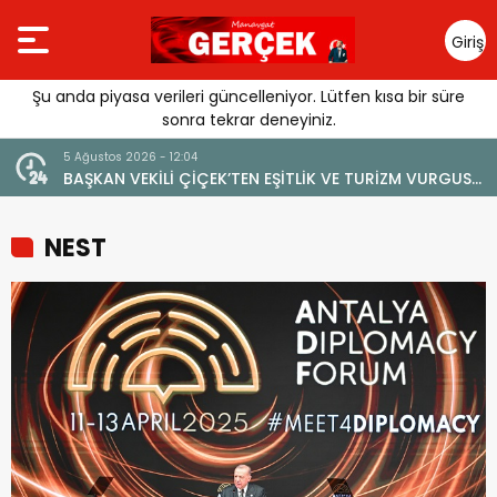
Giriş
Yap
Şu anda piyasa verileri güncelleniyor. Lütfen kısa bir süre
sonra tekrar deneyiniz.
5 Ağustos 2026 - 12:04
4
BAŞKAN VEKİLİ ÇİÇEK’TEN EŞİTLİK VE TURİZM VURGUSU:
Y
“MANAVGAT’IN MARKA DEĞERİNE ZARAR VERİLMEMELİ”
NEST