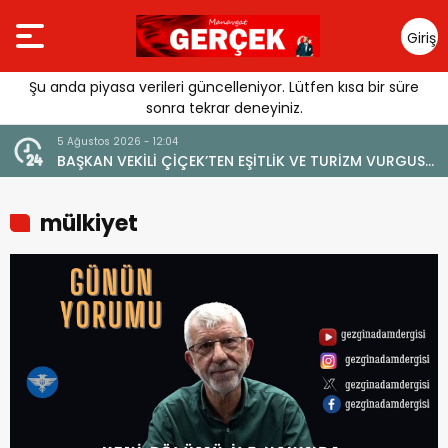
Giriş
Yap
Şu anda piyasa verileri güncelleniyor. Lütfen kısa bir süre
sonra tekrar deneyiniz.
5 Ağustos 2026 - 12:04
BAŞKAN VEKİLİ ÇİÇEK’TEN EŞİTLİK VE TURİZM VURGUSU:
“MANAVGAT’IN MARKA DEĞERİNE ZARAR VERİLMEMELİ”
mülkiyet