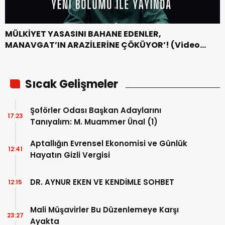
MÜLKİYET YASASINI BAHANE EDENLER,
MANAVGAT’IN ARAZİLERİNE ÇÖKÜYOR’! (Video
Haber)
Sıcak Gelişmeler
Şoförler Odası Başkan Adaylarını
17:23
Tanıyalım: M. Muammer Ünal (1)
Aptallığın Evrensel Ekonomisi ve Günlük
12:41
Hayatın Gizli Vergisi
DR. AYNUR EKEN VE KENDİMLE SOHBET
12:15
Mali Müşavirler Bu Düzenlemeye Karşı
23:27
Ayakta