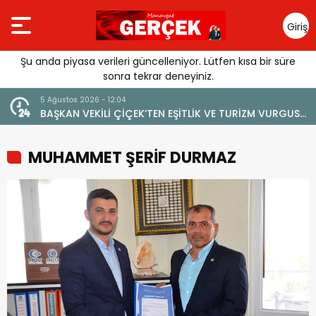
Giriş
Yap
Şu anda piyasa verileri güncelleniyor. Lütfen kısa bir süre
sonra tekrar deneyiniz.
2:04
4 Ağustos 2026 - 19:47
 ÇİÇEK’TEN EŞİTLİK VE TURİZM VURGUSU:
YENİ BİR DİN: SOSYAL 
 MARKA DEĞERİNE ZARAR VERİLMEMELİ”
MUHAMMET ŞERİF DURMAZ