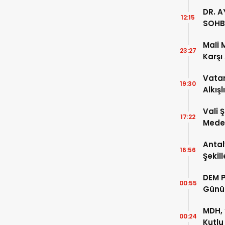
DR. A
12:15
SOHB
Mali 
23:27
Karşı
Vatan
19:30
Alkışl
Vali 
17:22
Meden
Temsi
Antal
16:56
Şekil
DEM P
00:55
Günü
MDH, 
00:24
Kutlu