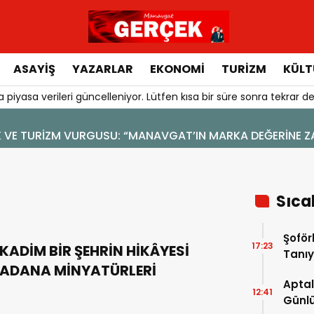
ASAYIŞ
YAZARLAR
EKONOMI
TURIZM
KÜLT
 piyasa verileri güncelleniyor. Lütfen kısa bir süre sonra tekrar de
4 Ağustos 2026 - 19:47
YENİ BİR DİN: SOSYAL MEDYA
Sıca
Şoför
17:23
KADİM BİR ŞEHRİN HİKÂYESİ
Tanıy
ADANA MİNYATÜRLERİ
Aptal
12:41
Günlü