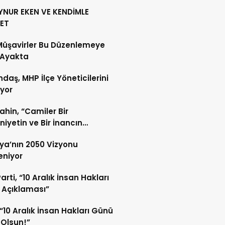
YNUR EKEN VE KENDİMLE
ET
Müşavirler Bu Düzenlemeye
 Ayakta
daş, MHP İlçe Yöneticilerini
ıyor
Şahin, “Camiler Bir
iyetin ve Bir İnancın
lidir”
ya’nın 2050 Vizyonu
leniyor
arti, “10 Aralık İnsan Hakları
 Açıklaması”
“10 Aralık İnsan Hakları Günü
 Olsun!”