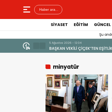
Haber ara...
SIYASET
EĞITIM
GÜNCEL
Şu anda
MARKA DEĞERİNE ZARAR VERİLMEMELİ”
minyatür