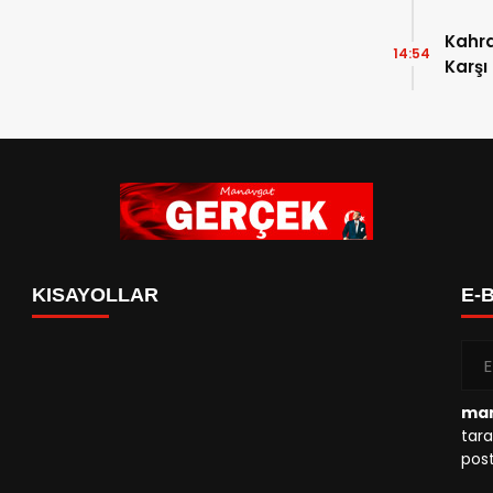
Kahr
14:54
Karşı
KISAYOLLAR
E-
man
tara
post