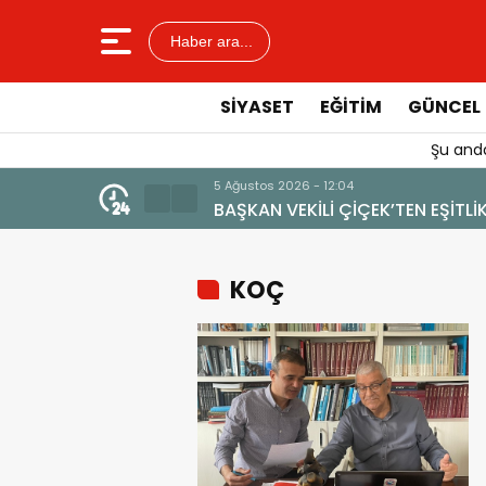
Haber ara...
SIYASET
EĞITIM
GÜNCEL
Şu anda
4 Ağustos 2026 - 19:47
ELİ”
YENİ BİR DİN: SOSYAL M
KOÇ