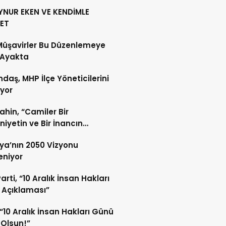
YNUR EKEN VE KENDİMLE
ET
Müşavirler Bu Düzenlemeye
 Ayakta
daş, MHP İlçe Yöneticilerini
ıyor
Şahin, “Camiler Bir
iyetin ve Bir İnancın
lidir”
ya’nın 2050 Vizyonu
leniyor
arti, “10 Aralık İnsan Hakları
 Açıklaması”
“10 Aralık İnsan Hakları Günü
 Olsun!”