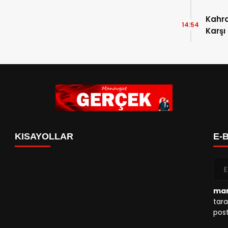
Kahr
14:54
Karşı
KISAYOLLAR
E-
man
tara
post