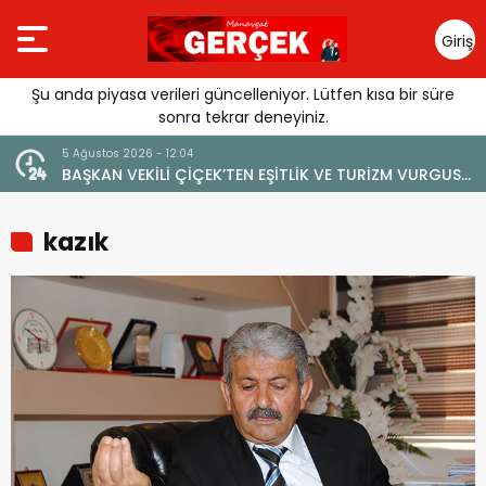
Giriş
Yap
Şu anda piyasa verileri güncelleniyor. Lütfen kısa bir süre
sonra tekrar deneyiniz.
5 Ağustos 2026 - 12:04
4 Ağu
BAŞKAN VEKİLİ ÇİÇEK’TEN EŞİTLİK VE TURİZM VURGUSU:
YEN
“MANAVGAT’IN MARKA DEĞERİNE ZARAR VERİLMEMELİ”
kazık