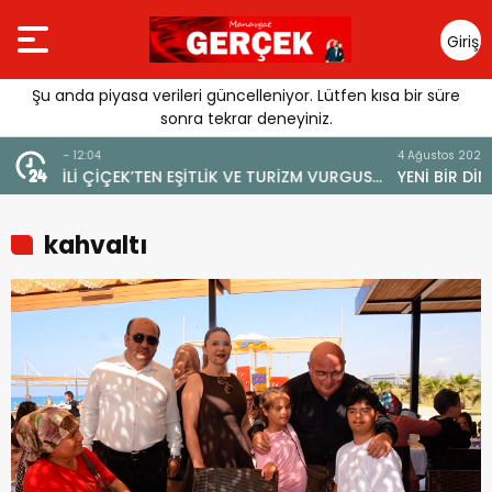
Giriş
Yap
Şu anda piyasa verileri güncelleniyor. Lütfen kısa bir süre
sonra tekrar deneyiniz.
4 Ağustos 2026 - 19:47
URGUSU:
YENİ BİR DİN: SOSYAL MEDYA
EMELİ”
kahvaltı